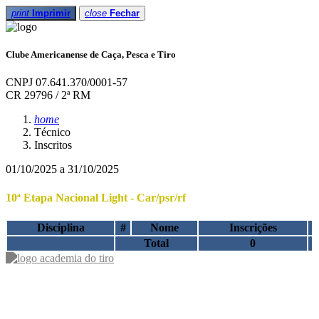
print
Imprimir
close
Fechar
Clube Americanense de Caça, Pesca e Tiro
CNPJ 07.641.370/0001-57
CR 29796 / 2ª RM
home
Técnico
Inscritos
01/10/2025 a 31/10/2025
10ª Etapa Nacional Light - Car/psr/rf
Disciplina
#
Nome
Inscrições
Total
0