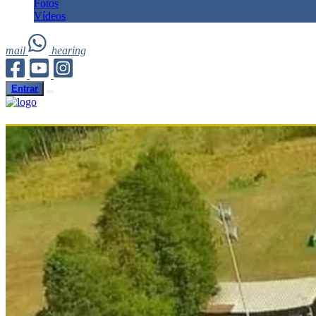
Fotos
Vídeos
mail
hearing
Entrar