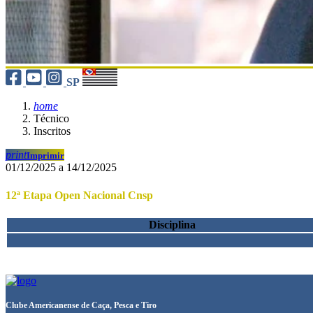
SP
home
Técnico
Inscritos
print
Imprimir
01/12/2025 a 14/12/2025
12ª Etapa Open Nacional Cnsp
Disciplina
Clube Americanense de Caça, Pesca e Tiro