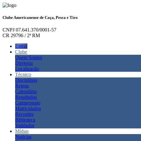
Clube Americanense de Caça, Pesca e Tiro
CNPJ 07.641.370/0001-57
CR 29796 / 2ª RM
Entrar
Clube
Quem Somos
Diretoria
Localização
Técnico
Disciplinas
Regras
Calendário
Resultados
Campeonato
Matriculados
Recordes
Biblioteca
Validador
Mídias
Notícias