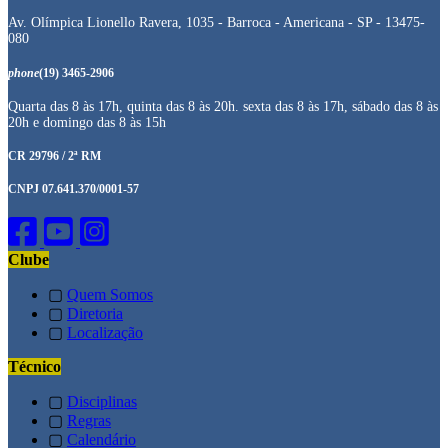
Av. Olímpica Lionello Ravera, 1035 - Barroca - Americana - SP - 13475-
080
phone
(19) 3465-2906
Quarta das 8 às 17h, quinta das 8 às 20h. sexta das 8 às 17h, sábado das 8 às
20h e domingo das 8 às 15h
CR 29796 / 2ª RM
CNPJ 07.641.370/0001-57
Clube
▢
Quem Somos
▢
Diretoria
▢
Localização
Técnico
▢
Disciplinas
▢
Regras
▢
Calendário