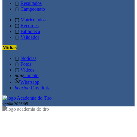
▢
Resultados
▢
Campeonato
▢
Matriculados
▢
Recordes
▢
Biblioteca
▢
Validador
Mídias
▢
Notícias
▢
Fotos
▢
Vídeos
mail
Contato
Whatsapp
hearing
Ouvidoria
versão 2026/05