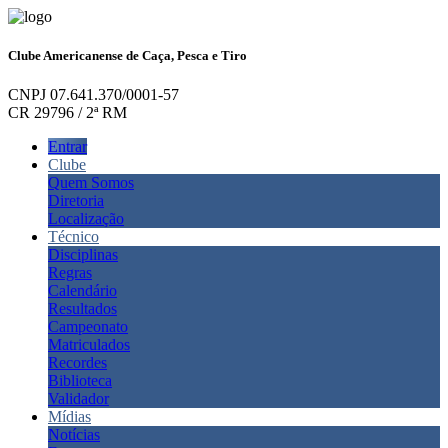
Clube Americanense de Caça, Pesca e Tiro
CNPJ 07.641.370/0001-57
CR 29796 / 2ª RM
Entrar
Clube
Quem Somos
Diretoria
Localização
Técnico
Disciplinas
Regras
Calendário
Resultados
Campeonato
Matriculados
Recordes
Biblioteca
Validador
Mídias
Notícias