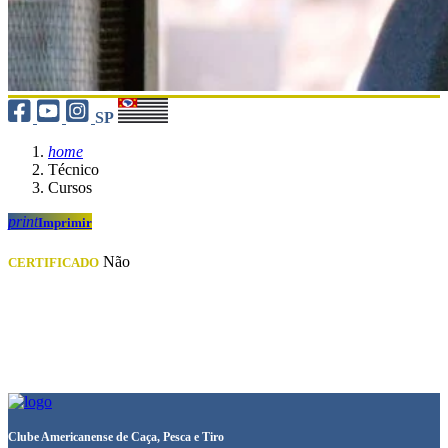
SP
home
Técnico
Cursos
print
Imprimir
Não
CERTIFICADO
Clube Americanense de Caça, Pesca e Tiro